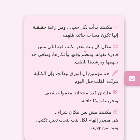
✨
مكتبتنا بدأت بكل حب… ومن رغبة حقيقية
إنها تكون مساحة بناتية مُلهِمة.
Golden washi tape
Colorful washi tape
📖
مكان كل بنت تقدر تكتب فيه اللي مش
110,00
EGP
110,00
EGP
قادرة تقوله، وتنظّم وقتها وأفكارها، وتلاقي حد
يفهمها ويرشدها بلطف.
🖋️
إحنا مؤمنين إن الورق بيعالج، وإن الكتابة
💌
بترتّب القلب قبل اليوم.
💖
علشان كده منتجاتنا معمولة بشغف…
وتجربتنا دايمًا دافئة.
washi tape box
🌸
مكتبتنا مش بس مكان شراء…
black and white washi
300,00
EGP
هي مصدر إلهام لكل بنت بتحب تعبر، تكتب،
tape box
وتبدأ من جديد.
300,00
EGP