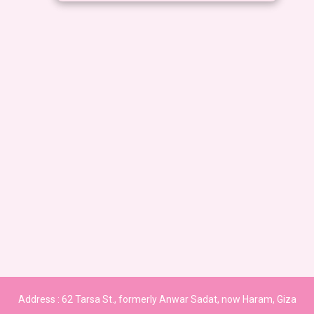
washi tape box
washi tape
300,00
EGP
15,00
EGP
washi tape box
Plastic Washi tape
350,00
EGP
40,00
EGP
Address :
62 Tarsa St., formerly Anwar Sadat, now Haram, Giza