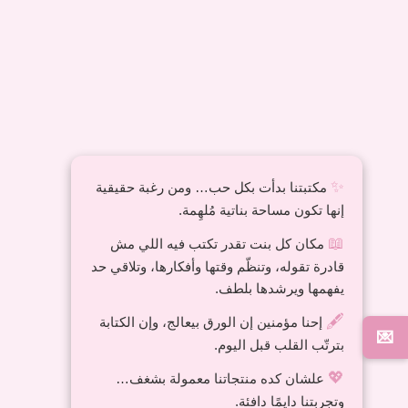
Harry Potter pen
Stitch 10 in 1 pen
100,00
EGP
45,00
EGP
✨
مكتبتنا بدأت بكل حب… ومن رغبة حقيقية
إنها تكون مساحة بناتية مُلهِمة.
📖
مكان كل بنت تقدر تكتب فيه اللي مش
قادرة تقوله، وتنظّم وقتها وأفكارها، وتلاقي حد
capybara sharpener
Panda 🐼 pen
يفهمها ويرشدها بلطف.
60,00
EGP
45,00
EGP
🖋️
إحنا مؤمنين إن الورق بيعالج، وإن الكتابة
💌
بترتّب القلب قبل اليوم.
💖
علشان كده منتجاتنا معمولة بشغف…
وتجربتنا دايمًا دافئة.