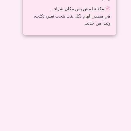
🌸
مكتبتنا مش بس مكان شراء…
Faber-Cactell eraser
Cookie eraser
هي مصدر إلهام لكل بنت بتحب تعبر، تكتب،
وتبدأ من جديد.
15,00
EGP
50,00
EGP
Happy duck
Cat’s paw eraser
55,00
EGP
40,00
EGP
Space pencil sharpener