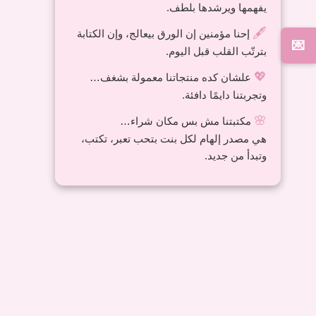
يفهمها ويرشدها بلطف.
🖋️
إحنا مؤمنين إن الورق بيعالج، وإن الكتابة
💌
بترتّب القلب قبل اليوم.
Cat’s paw eraser
💖
علشان كده منتجاتنا معمولة بشغف…
40,00
EGP
وتجربتنا دايمًا دافئة.
🌸
مكتبتنا مش بس مكان شراء…
هي مصدر إلهام لكل بنت بتحب تعبر، تكتب،
وتبدأ من جديد.
Price
range:
30,00 EGP
m
Aluminum ruler
through
40,00 EGP
30,00
EGP
–
40,00
EGP
20 cm
30 cm