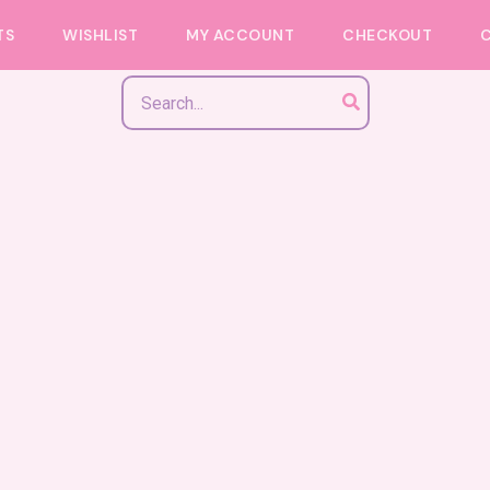
TS
WISHLIST
MY ACCOUNT
CHECKOUT
Search
for:
Cute stapler
Bunny stapler
220,00
EGP
220,00
EGP