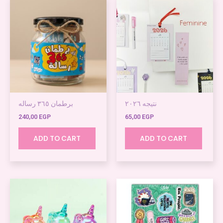
نتيجه ٢٠٢٦
برطمان ٣٦٥ رساله
240,00
EGP
65,00
EGP
ADD TO CART
ADD TO CART