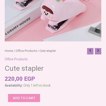
Cute
Home
/
Office Products
/ Cute stapler
stapler
Office Products
quantity
Cute stapler
220,00
EGP
Availability:
Only 1 left in stock
ADD TO CART