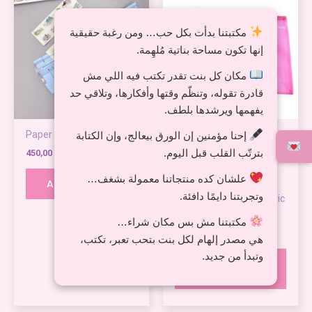
produ
25,00 EGP
through
has
مكتبتنا بدأت بكل حب… ومن رغبة حقيقية
35,00 EGP
multi
إنها تكون مساحة بناتية مُلهِمة.
varian
The
مكان كل بنت تقدر تكتب فيه اللي مش
optio
قادرة تقوله، وتنظّم وقتها وأفكارها، وتلاقي حد
may
يفهمها ويرشدها بلطف.
be
Paper Cutter
Waterproof Fabric File
إحنا مؤمنين إن الورق بيعالج، وإن الكتابة
chos
Document Document File
on
بترتّب القلب قبل اليوم.
450,00
EGP
Document Document
the
علشان كده منتجاتنا معمولة بشغف…
Pouch Zipper Bag with
ADD TO CART
produ
وتجربتنا دايمًا دافئة.
Zipper Waterproof Fabric
page
Pencil
مكتبتنا مش بس مكان شراء…
25,00
EGP
–
35,00
EGP
هي مصدر إلهام لكل بنت بتحب تعبر، تكتب،
وتبدأ من جديد.
SELECT
OPTIONS