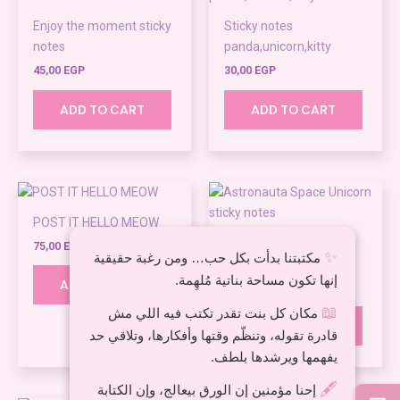
Enjoy the moment sticky
Sticky notes
notes
panda,unicorn,kitty
45,00
EGP
30,00
EGP
ADD TO CART
ADD TO CART
POST IT HELLO MEOW
Astronauta Space
75,00
EGP
✨
مكتبتنا بدأت بكل حب… ومن رغبة حقيقية
Unicorn sticky notes
إنها تكون مساحة بناتية مُلهِمة.
ADD TO CART
65,00
EGP
📖
مكان كل بنت تقدر تكتب فيه اللي مش
ADD TO CART
قادرة تقوله، وتنظّم وقتها وأفكارها، وتلاقي حد
يفهمها ويرشدها بلطف.
🖋️
إحنا مؤمنين إن الورق بيعالج، وإن الكتابة