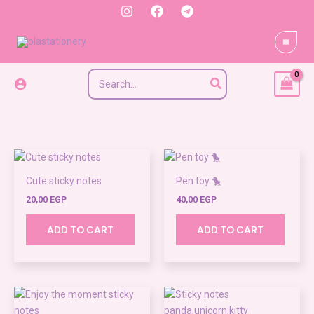
Skip
to
content
Search
for:
Cute sticky notes
Pen toy 🐤
20,00
EGP
40,00
EGP
ADD TO CART
ADD TO CART