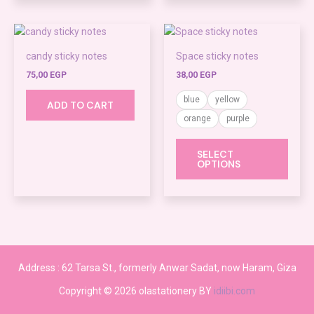
This
produ
candy sticky notes
Space sticky notes
has
75,00
EGP
38,00
EGP
multi
varian
blue
yellow
ADD TO CART
The
orange
purple
optio
may
SELECT
be
OPTIONS
chos
on
the
produ
page
Address :
62 Tarsa St., formerly Anwar Sadat, now Haram, Giza
Copyright © 2026 olastationery BY
idiibi.com