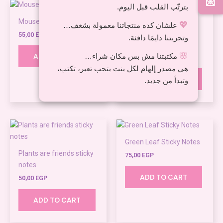
💌
بترتّب القلب قبل اليوم.
Mouse post-it notes
💖
علشان كده منتجاتنا معمولة بشغف…
Dinosaur theme Sticky
55,00
EGP
وتجربتنا دايمًا دافئة.
Notes
🌸
مكتبتنا مش بس مكان شراء…
ADD TO CART
40,00
EGP
هي مصدر إلهام لكل بنت بتحب تعبر، تكتب،
ADD TO CART
وتبدأ من جديد.
Green Leaf Sticky Notes
Plants are friends sticky
75,00
EGP
notes
ADD TO CART
50,00
EGP
ADD TO CART