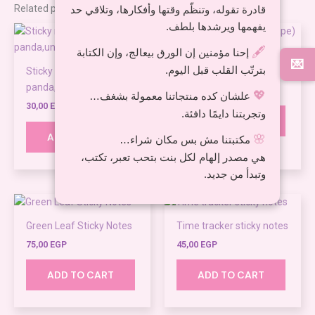
Related products
قادرة تقوله، وتنظّم وقتها وأفكارها، وتلاقي حد
يفهمها ويرشدها بلطف.
🖋️
إحنا مؤمنين إن الورق بيعالج، وإن الكتابة
Sticky notes ( Heart
💌
بترتّب القلب قبل اليوم.
Sticky notes
shape)
panda,unicorn,kitty
30,00
EGP
💖
علشان كده منتجاتنا معمولة بشغف…
30,00
EGP
وتجربتنا دايمًا دافئة.
ADD TO CART
ADD TO CART
🌸
مكتبتنا مش بس مكان شراء…
هي مصدر إلهام لكل بنت بتحب تعبر، تكتب،
وتبدأ من جديد.
Green Leaf Sticky Notes
Time tracker sticky notes
75,00
EGP
45,00
EGP
ADD TO CART
ADD TO CART