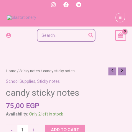
Skip
to
content
Search
for:
candy
Home
/
Sticky notes
/ candy sticky notes
sticky
School Supplies
,
Sticky notes
notes
candy sticky notes
quantity
75,00
EGP
Availability:
Only 2 left in stock
-
+
ADD TO CART