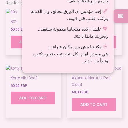
يفهمها ويرشدها بلطف.
Related products
🖋️
إحنا مؤمنين إن الورق بيعالج، وإن الكتابة
💌
بترتّب القلب قبل اليوم.
80’s
scooby doo
💖
علشان كده منتجاتنا معمولة بشغف…
60,00
EGP
60,00
EGP
وتجربتنا دايمًا دافئة.
ADD TO CART
ADD TO CART
🌸
مكتبتنا مش بس مكان شراء…
هي مصدر إلهام لكل بنت بتحب تعبر، تكتب،
وتبدأ من جديد.
Korty elbo3bo3
Akatsuki Narutos Red
Cloud
60,00
EGP
60,00
EGP
ADD TO CART
ADD TO CART