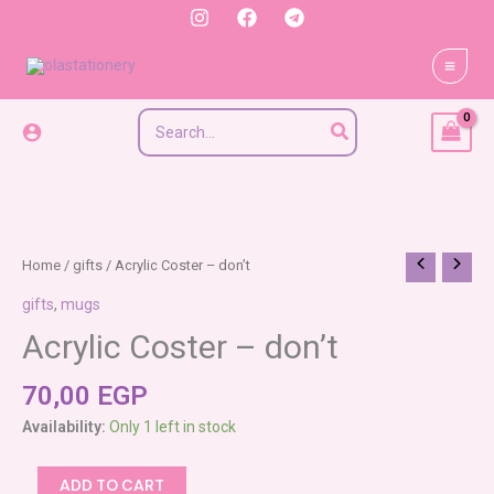
Skip
to
content
Search
for:
Acrylic
Home
/
gifts
/ Acrylic Coster – don’t
Coster
gifts
,
mugs
-
Acrylic Coster – don’t
don't
quantity
70,00
EGP
Availability:
Only 1 left in stock
ADD TO CART