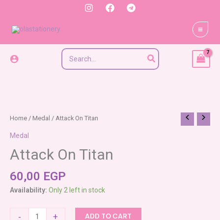
Skip
to
content
Search
for:
Attack
Home
/
Medal
/ Attack On Titan
On
Medal
Titan
Attack On Titan
quantity
60,00
EGP
Availability:
Only 2 left in stock
-
+
ADD TO CART