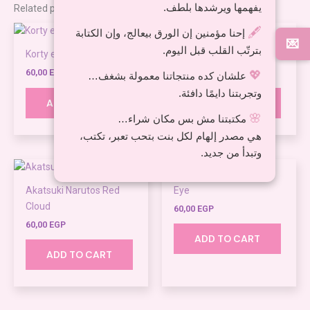
يفهمها ويرشدها بلطف.
Related products
🖋️
إحنا مؤمنين إن الورق بيعالج، وإن الكتابة
💌
بترتّب القلب قبل اليوم.
Korty elbo3bo3
Donald Duck medal
60,00
EGP
60,00
EGP
💖
علشان كده منتجاتنا معمولة بشغف…
وتجربتنا دايمًا دافئة.
ADD TO CART
ADD TO CART
🌸
مكتبتنا مش بس مكان شراء…
هي مصدر إلهام لكل بنت بتحب تعبر، تكتب،
وتبدأ من جديد.
Akatsuki Narutos Red
Eye
Cloud
60,00
EGP
60,00
EGP
ADD TO CART
ADD TO CART