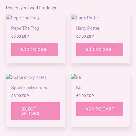
Recently Viewed Products
Pepe The Frog
Harry Potter
60,00
EGP
60,00
EGP
ADD TO CART
ADD TO CART
This
product
Space sticky notes
Bts
has
38,00
EGP
60,00
EGP
multiple
variants.
SELECT
ADD TO CART
The
OPTIONS
options
may
be