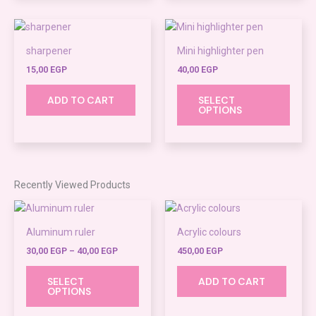
This
produ
sharpener
Mini highlighter pen
has
15,00
EGP
40,00
EGP
multi
varian
ADD TO CART
SELECT
The
OPTIONS
optio
may
be
chos
Recently Viewed Products
on
the
Price
This
range:
produ
product
30,00 EGP
Aluminum ruler
Acrylic colours
page
through
has
40,00 EGP
30,00
EGP
–
40,00
EGP
450,00
EGP
multiple
variants.
SELECT
ADD TO CART
The
OPTIONS
options