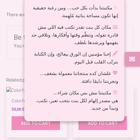
✨
مكتبتنا بدأت بكل حب… ومن رغبة حقيقية
There are no reviews yet.
إنها تكون مساحة بناتية مُلهِمة.
📖
مكان كل بنت تقدر تكتب فيه اللي مش
قادرة تقوله، وتنظّم وقتها وأفكارها، وتلاقي حد
Be the first to review “chore chart”
يفهمها ويرشدها بلطف.
You must be
logged in
to post a review.
🖋️
إحنا مؤمنين إن الورق بيعالج، وإن الكتابة
💌
بترتّب القلب قبل اليوم.
💖
علشان كده منتجاتنا معمولة بشغف…
Related products
وتجربتنا دايمًا دافئة.
🌸
مكتبتنا مش بس مكان شراء…
هي مصدر إلهام لكل بنت بتحب تعبر، تكتب،
Colorful Wooden stick
Drawing stencil set
وتبدأ من جديد.
50,00
EGP
45,00
EGP
ADD TO CART
ADD TO CART