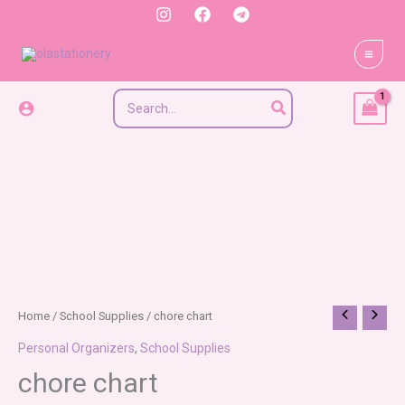
Skip
to
content
Search
for:
chore
Home
/
School Supplies
/ chore chart
chart
Personal Organizers
,
School Supplies
quantity
chore chart