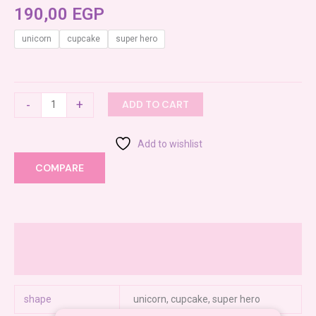
190,00
EGP
unicorn
cupcake
super hero
-
+
ADD TO CART
Add to wishlist
COMPARE
Additional information
Reviews (0)
shape
unicorn, cupcake, super hero