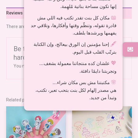
إنها تكون مساحة بناتية مُلهِمة.
Reviews (0)
📖
مكان كل بنت تقدر تكتب فيه اللي مش
قادرة تقوله، وتنظّم وقتها وأفكارها، وتلاقي حد
There are no reviews yet.
يفهمها ويرشدها بلطف.
🖋️
إحنا مؤمنين إن الورق بيعالج، وإن الكتابة
Be the first to review “Notebook
💌
بترتّب القلب قبل اليوم.
hardcover”
💖
علشان كده منتجاتنا معمولة بشغف…
You must be
logged in
to post a review.
وتجربتنا دايمًا دافئة.
🌸
مكتبتنا مش بس مكان شراء…
هي مصدر إلهام لكل بنت بتحب تعبر، تكتب،
وتبدأ من جديد.
Related products