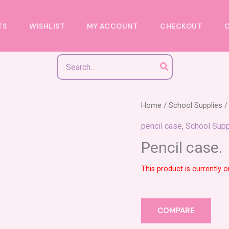
TS
WISHLIST
MY ACCOUNT
CHECKOUT
Search
for:
Home
/
School Supplies
/
pencil case
,
School Supp
Pencil case.
This product is currently o
COMPARE