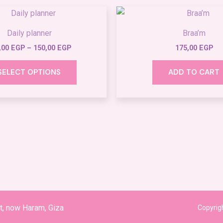
Price
This
range:
product
145,00 EGP
Daily planner
Braa’m
through
has
150,00 EGP
,00
EGP
–
150,00
EGP
175,00
EGP
multiple
variants.
SELECT OPTIONS
ADD TO CART
The
options
may
be
chosen
on
the
product
page
at, now Haram, Giza
Copyrig