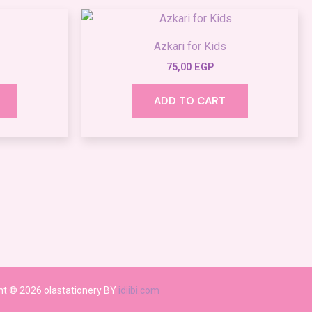
Azkari for Kids
75,00
EGP
ADD TO CART
ht © 2026 olastationery BY
idiibi.com