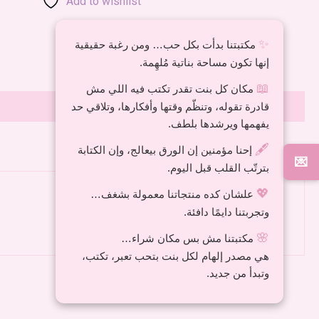
Add to wishlist
✨
مكتبتنا بدأت بكل حب… ومن رغبة حقيقية
إنها تكون مساحة بناتية مُلهِمة.
📖
مكان كل بنت تقدر تكتب فيه اللي مش
قادرة تقوله، وتنظّم وقتها وأفكارها، وتلاقي حد
يفهمها ويرشدها بلطف.
🖋️
إحنا مؤمنين إن الورق بيعالج، وإن الكتابة
💌
بترتّب القلب قبل اليوم.
💖
علشان كده منتجاتنا معمولة بشغف…
وتجربتنا دايمًا دافئة.
🌸
مكتبتنا مش بس مكان شراء…
هي مصدر إلهام لكل بنت بتحب تعبر، تكتب،
وتبدأ من جديد.