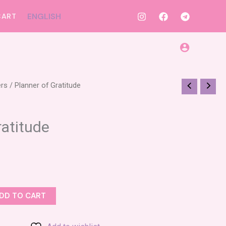
ENGLISH
CART
ers
/ Planner of Gratitude
ratitude
DD TO CART