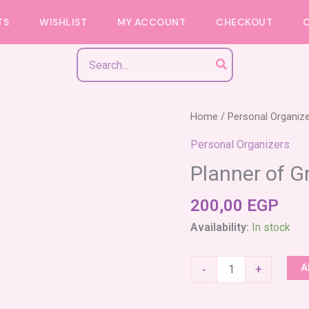
TS
WISHLIST
MY ACCOUNT
CHECKOUT
Search
for:
Planner
Home
/
Personal Organiz
of
Personal Organizers
Gratitude
Planner of G
quantity
200,00
EGP
Availability:
In stock
A
-
+