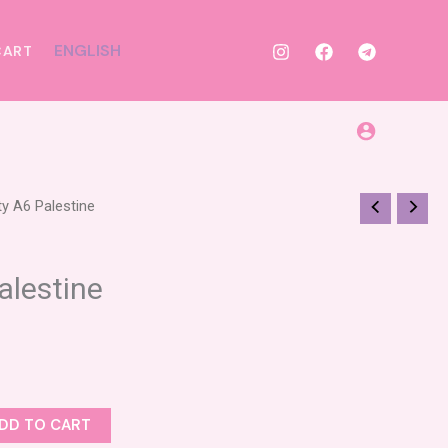
ENGLISH
CART
ty A6 Palestine
alestine
DD TO CART