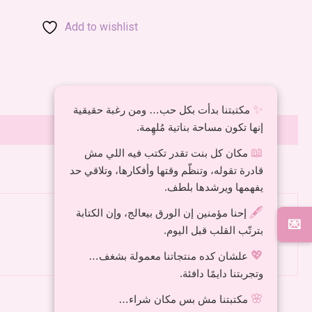
Add to wishlist
✨
مكتبتنا بدأت بكل حب… ومن رغبة حقيقية
إنها تكون مساحة بناتية مُلهِمة.
📖
مكان كل بنت تقدر تكتب فيه اللي مش
قادرة تقوله، وتنظّم وقتها وأفكارها، وتلاقي حد
يفهمها ويرشدها بلطف.
🖋️
إحنا مؤمنين إن الورق بيعالج، وإن الكتابة
💌
بترتّب القلب قبل اليوم.
💖
علشان كده منتجاتنا معمولة بشغف…
وتجربتنا دايمًا دافئة.
🌸
مكتبتنا مش بس مكان شراء…