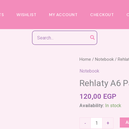
TS
WISHLIST
MY ACCOUNT
CHECKOUT
Search
for:
Rehlaty
Home
/
Notebook
/ Rehla
A6
Notebook
Palestine
Rehlaty A6 P
quantity
120,00
EGP
Availability:
In stock
A
-
+