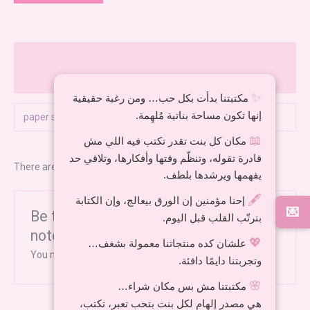
Additional information
Reviews (0)
✨
مكتبتنا بدأت بكل حب… ومن رغبة حقيقية
إنها تكون مساحة بناتية مُلهِمة.
paper shape
dots, sketch
📖
مكان كل بنت تقدر تكتب فيه اللي مش
قادرة تقوله، وتنظّم وقتها وأفكارها، وتلاقي حد
There are no reviews yet.
يفهمها ويرشدها بلطف.
🖋️
إحنا مؤمنين إن الورق بيعالج، وإن الكتابة
💌
Be the first to review “sketch
بترتّب القلب قبل اليوم.
notebook”
💖
علشان كده منتجاتنا معمولة بشغف…
You must be
logged in
to post a review.
وتجربتنا دايمًا دافئة.
🌸
مكتبتنا مش بس مكان شراء…
هي مصدر إلهام لكل بنت بتحب تعبر، تكتب،