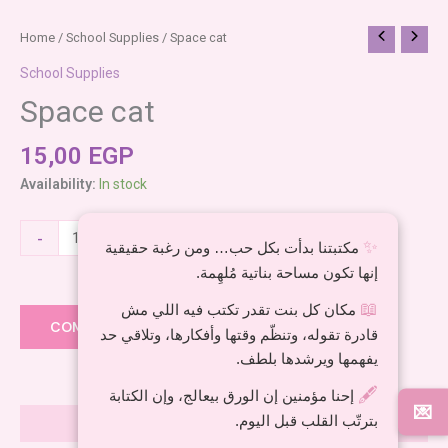
Space
Home
/
School Supplies
/ Space cat
cat
School Supplies
quantity
Space cat
15,00
EGP
Availability:
In stock
-
+
ADD TO CART
✨
مكتبتنا بدأت بكل حب… ومن رغبة حقيقية
إنها تكون مساحة بناتية مُلهِمة.
Add to wishlist
📖
مكان كل بنت تقدر تكتب فيه اللي مش
COMPARE
قادرة تقوله، وتنظّم وقتها وأفكارها، وتلاقي حد
يفهمها ويرشدها بلطف.
🖋️
إحنا مؤمنين إن الورق بيعالج، وإن الكتابة
💌
بترتّب القلب قبل اليوم.
Reviews (0)