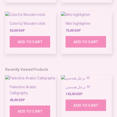
Colorful Wooden stick
Mini highlighter
50,00
EGP
75,00
EGP
ADD TO CART
ADD TO CART
Recently Viewed Products
Palestine Arabic
برجل هندسي 💜
Calligraphy
135,00
EGP
45,00
EGP
ADD TO CART
ADD TO CART