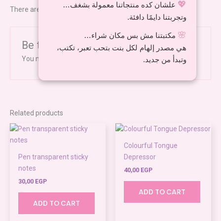
💖
علشان كده منتجاتنا معمولة بشغف…
There are no reviews yet.
وتجربتنا دايمًا دافئة.
🌸
مكتبتنا مش بس مكان شراء…
Be the first to review “Space cat”
هي مصدر إلهام لكل بنت بتحب تعبر، تكتب،
You must be
logged in
to post a review.
وتبدأ من جديد.
Related products
Colourful Tongue
Pen transparent sticky
Depressor
notes
40,00
EGP
30,00
EGP
ADD TO CART
ADD TO CART