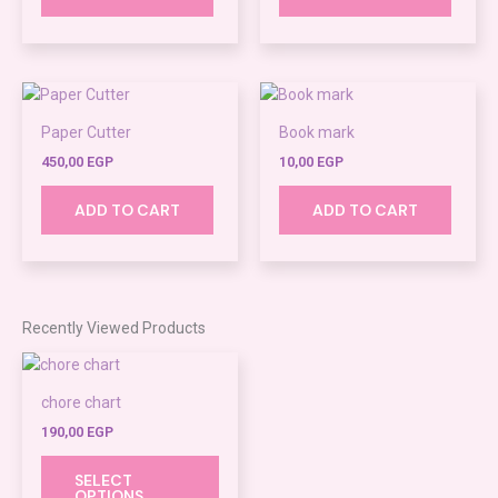
Paper Cutter
Book mark
450,00
EGP
10,00
EGP
ADD TO CART
ADD TO CART
Recently Viewed Products
This
product
chore chart
has
190,00
EGP
multiple
variants.
SELECT
The
OPTIONS