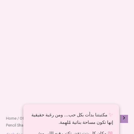
✨
مكتبتنا بدأت بكل حب… ومن رغبة حقيقية
Home
/
Office Products
/ Lilo and Stitch Desk Lamp with
إنها تكون مساحة بناتية مُلهِمة.
Pencil Sharpener in 2 Colours
📖
مكان كل بنت تقدر تكتب فيه اللي مش