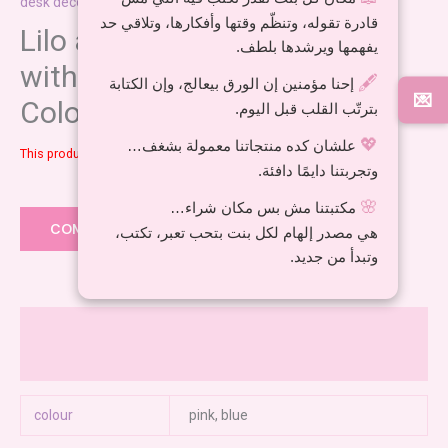
desk decorations
,
gifts
,
Office Products
قادرة تقوله، وتنظّم وقتها وأفكارها، وتلاقي حد
Lilo and Stitch Desk Lamp
يفهمها ويرشدها بلطف.
with Pencil Sharpener in 2
🖋️
إحنا مؤمنين إن الورق بيعالج، وإن الكتابة
💌
Colours
بترتّب القلب قبل اليوم.
💖
علشان كده منتجاتنا معمولة بشغف…
This product is currently out of stock and unavailable.
وتجربتنا دايمًا دافئة.
Add to wishlist
🌸
مكتبتنا مش بس مكان شراء…
COMPARE
هي مصدر إلهام لكل بنت بتحب تعبر، تكتب،
وتبدأ من جديد.
Additional information
Reviews (0)
colour
pink, blue