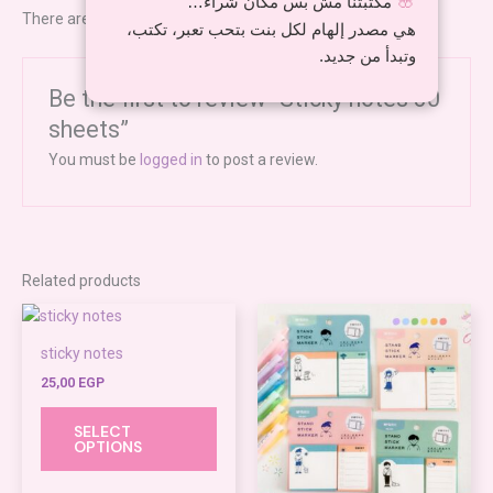
🌸
مكتبتنا مش بس مكان شراء…
There are no reviews yet.
هي مصدر إلهام لكل بنت بتحب تعبر، تكتب،
وتبدأ من جديد.
Be the first to review “Sticky notes 30
sheets”
You must be
logged in
to post a review.
Related products
This
product
sticky notes
has
25,00
EGP
multiple
variants.
SELECT
The
OPTIONS
options
may