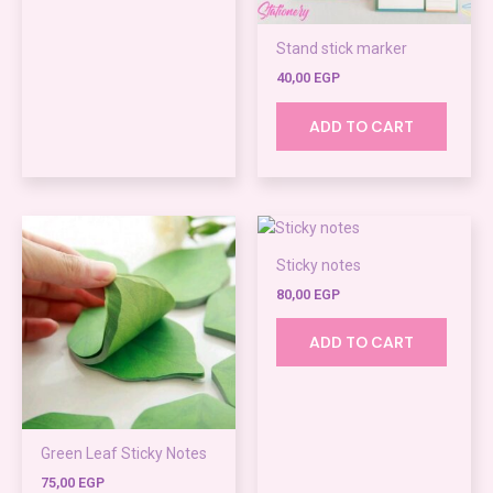
be
Stand stick marker
chosen
on
40,00
EGP
the
ADD TO CART
product
page
Sticky notes
80,00
EGP
ADD TO CART
Green Leaf Sticky Notes
75,00
EGP