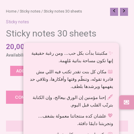
Sticky
Home
/
Sticky notes
/ Sticky notes 30 sheets
notes
Sticky notes
30
Sticky notes 30 sheets
sheets
quantity
20,00
EGP
✨
مكتبتنا بدأت بكل حب… ومن رغبة حقيقية
Availability:
In stock
إنها تكون مساحة بناتية مُلهِمة.
ADD TO CART
📖
مكان كل بنت تقدر تكتب فيه اللي مش
قادرة تقوله، وتنظّم وقتها وأفكارها، وتلاقي حد
يفهمها ويرشدها بلطف.
Add to wishlist
🖋️
COMPARE
إحنا مؤمنين إن الورق بيعالج، وإن الكتابة
💌
بترتّب القلب قبل اليوم.
💖
علشان كده منتجاتنا معمولة بشغف…
وتجربتنا دايمًا دافئة.
Reviews (0)