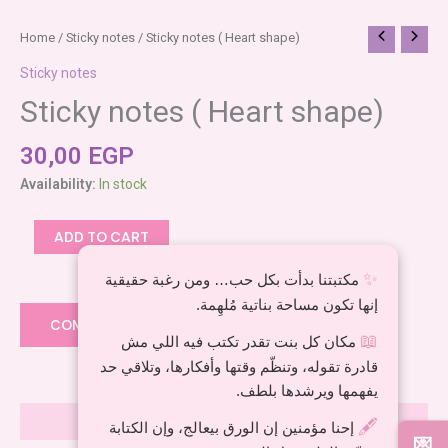
Sticky
Home
/
Sticky notes
/ Sticky notes ( Heart shape)
notes
Sticky notes
(
Sticky notes ( Heart shape)
Heart
shape)
30,00
EGP
quantity
Availability:
In stock
ADD TO CART
✨
مكتبتنا بدأت بكل حب… ومن رغبة حقيقية
Add to wishlist
إنها تكون مساحة بناتية مُلهِمة.
COMPARE
📖
مكان كل بنت تقدر تكتب فيه اللي مش
قادرة تقوله، وتنظّم وقتها وأفكارها، وتلاقي حد
يفهمها ويرشدها بلطف.
Reviews (0)
🖋️
إحنا مؤمنين إن الورق بيعالج، وإن الكتابة
💌