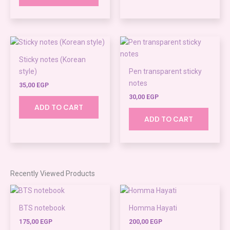
Sticky notes (Korean
style)
Pen transparent sticky
notes
35,00
EGP
30,00
EGP
ADD TO CART
ADD TO CART
Recently Viewed Products
This
product
BTS notebook
Homma Hayati
has
175,00
EGP
200,00
EGP
multiple