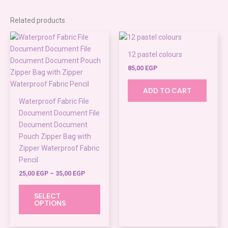
Related products
Price
This
range:
product
25,00 EGP
12 pastel colours
through
has
35,00 EGP
85,00
EGP
multiple
variants.
ADD TO CART
The
Waterproof Fabric File
options
Document Document File
may
Document Document
be
Pouch Zipper Bag with
chosen
Zipper Waterproof Fabric
on
Pencil
the
25,00
EGP
–
35,00
EGP
product
page
SELECT
OPTIONS