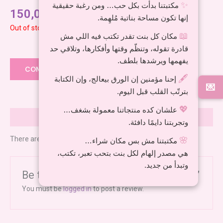
✨
مكتبتنا بدأت بكل حب… ومن رغبة حقيقية
150,00
EGP
إنها تكون مساحة بناتية مُلهِمة.
Out of stock
📖
مكان كل بنت تقدر تكتب فيه اللي مش
قادرة تقوله، وتنظّم وقتها وأفكارها، وتلاقي حد
Add to wishlist
يفهمها ويرشدها بلطف.
COMPARE
🖋️
إحنا مؤمنين إن الورق بيعالج، وإن الكتابة
💌
بترتّب القلب قبل اليوم.
💖
علشان كده منتجاتنا معمولة بشغف…
Reviews (0)
وتجربتنا دايمًا دافئة.
There are no reviews yet.
🌸
مكتبتنا مش بس مكان شراء…
هي مصدر إلهام لكل بنت بتحب تعبر، تكتب،
وتبدأ من جديد.
Be the first to review “Stitch markers”
You must be
logged in
to post a review.