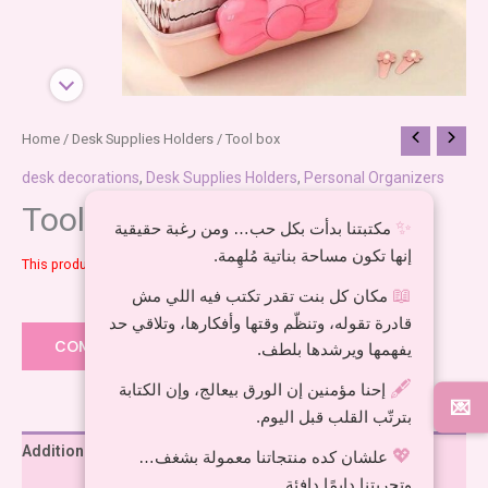
Home
/
Desk Supplies Holders
/ Tool box
desk decorations
,
Desk Supplies Holders
,
Personal Organizers
Tool box
✨
مكتبتنا بدأت بكل حب… ومن رغبة حقيقية
إنها تكون مساحة بناتية مُلهِمة.
This product is currently out of stock and unavailable.
📖
مكان كل بنت تقدر تكتب فيه اللي مش
Add to wishlist
قادرة تقوله، وتنظّم وقتها وأفكارها، وتلاقي حد
COMPARE
يفهمها ويرشدها بلطف.
🖋️
إحنا مؤمنين إن الورق بيعالج، وإن الكتابة
💌
بترتّب القلب قبل اليوم.
Additional information
💖
علشان كده منتجاتنا معمولة بشغف…
وتجربتنا دايمًا دافئة.