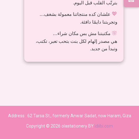
بترتّب القلب قبل اليوم.
💖
علشان كده منتجاتنا معمولة بشغف…
وتجربتنا دايمًا دافئة.
🌸
مكتبتنا مش بس مكان شراء…
هي مصدر إلهام لكل بنت بتحب تعبر، تكتب،
وتبدأ من جديد.
Address :
62 Tarsa St., formerly Anwar Sadat, now Haram, Giza
Copyright © 2026 olastationery BY
idiibi.com